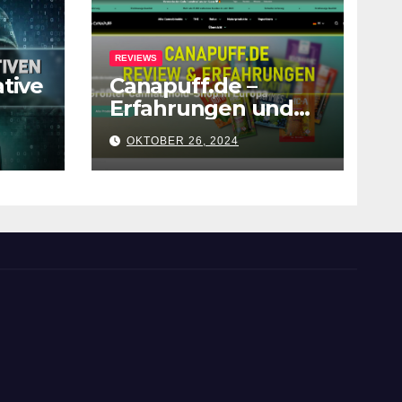
REVIEWS
ative
Canapuff.de –
Erfahrungen und
Review zum Shop
OKTOBER 26, 2024
ch
ung