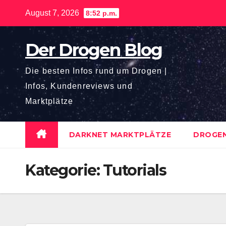
Zum
August 7, 2026
8:52 p.m.
Inhalt
springen
Der Drogen Blog
Die besten Infos rund um Drogen |
Infos, Kundenreviews und
Marktplätze
DARKNET MARKTPLÄTZE
DROGEN
Kategorie:
Tutorials