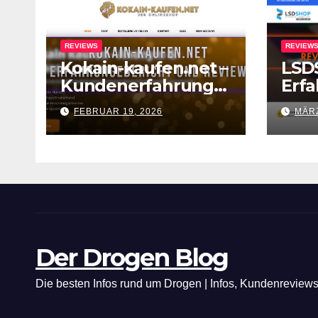
REVIEWS
REVIEW
Kokain-kaufen.net –
LSD
Kundenerfahrunge
Erf
n und Review zum
Rev
FEBRUAR 19, 2026
MÄRZ
Shop
Deri
Der Drogen Blog
Die besten Infos rund um Drogen | Infos, Kundenreview