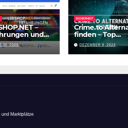
S
SICHERHEIT
SHOP.NET –
Crime.to Altern
ahrungen und
finden – Top
iew zum
Crimenetwork
 30, 2025
DEZEMBER 9, 2024
vate Shop
Alternativen na
Forenabschalt
s und Marktplätze