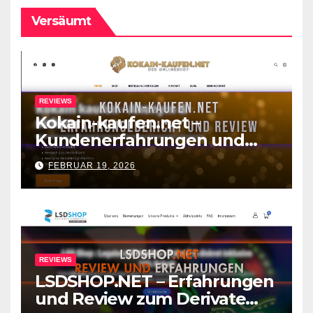
Versäumt
REVIEWS
Kokain-kaufen.net –
Kundenerfahrungen und
Review zum Shop
FEBRUAR 19, 2026
REVIEWS
LSDSHOP.NET – Erfahrungen
und Review zum Derivate