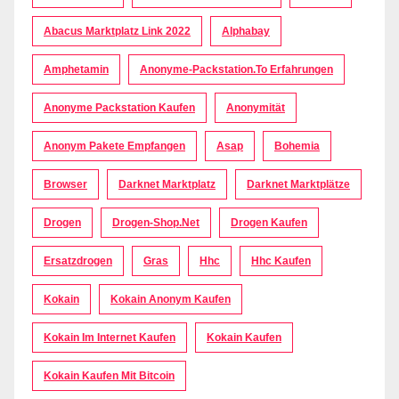
Abacus Marktplatz Link 2022
Alphabay
Amphetamin
Anonyme-Packstation.to Erfahrungen
Anonyme Packstation Kaufen
Anonymität
Anonym Pakete Empfangen
Asap
Bohemia
Browser
Darknet Marktplatz
Darknet Marktplätze
Drogen
Drogen-Shop.net
Drogen Kaufen
Ersatzdrogen
Gras
Hhc
Hhc Kaufen
Kokain
Kokain Anonym Kaufen
Kokain Im Internet Kaufen
Kokain Kaufen
Kokain Kaufen Mit Bitcoin