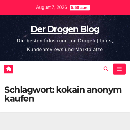
Zum
August 7, 2026
5:58 a.m.
Inhalt
springen
Der Drogen Blog
Die besten Infos rund um Drogen | Infos,
Kundenreviews und Marktplätze
Schlagwort:
kokain anonym
kaufen