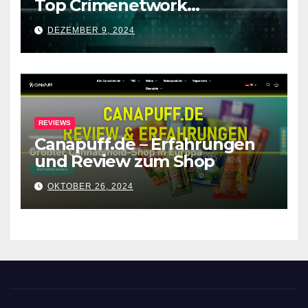
Top Crimenetwork
Alternativen nach
DEZEMBER 9, 2024
Forenabschaltung
REVIEWS
Canapuff.de – Erfahrungen
und Review zum Shop
OKTOBER 26, 2024