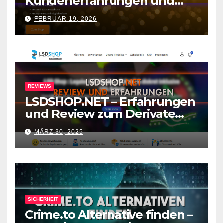
Kundenerfahrungen und
Review zum Shop
FEBRUAR 19, 2026
REVIEWS
LSDSHOP.NET – Erfahrungen
und Review zum Derivate
Shop
MÄRZ 30, 2025
SICHERHEIT
Crime.to Alternative finden –