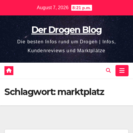
Zum
August 7, 2026
8:21 p.m.
Inhalt
springen
Der Drogen Blog
Die besten Infos rund um Drogen | Infos,
Kundenreviews und Marktplätze
Schlagwort:
marktplatz