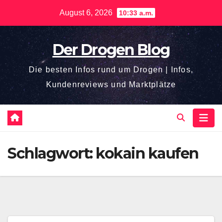
Zum
August 6, 2026
10:33 a.m.
Inhalt
springen
Der Drogen Blog
Die besten Infos rund um Drogen | Infos,
Kundenreviews und Marktplätze
Schlagwort:
kokain kaufen