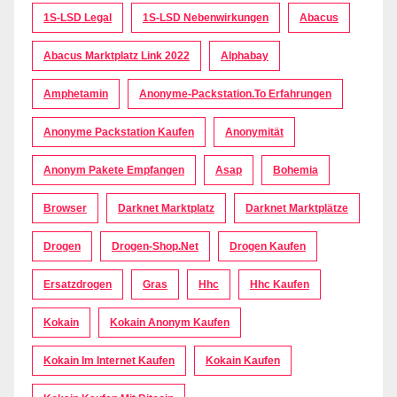
1S-LSD Legal
1S-LSD Nebenwirkungen
Abacus
Abacus Marktplatz Link 2022
Alphabay
Amphetamin
Anonyme-Packstation.to Erfahrungen
Anonyme Packstation Kaufen
Anonymität
Anonym Pakete Empfangen
Asap
Bohemia
Browser
Darknet Marktplatz
Darknet Marktplätze
Drogen
Drogen-Shop.net
Drogen Kaufen
Ersatzdrogen
Gras
Hhc
Hhc Kaufen
Kokain
Kokain Anonym Kaufen
Kokain Im Internet Kaufen
Kokain Kaufen