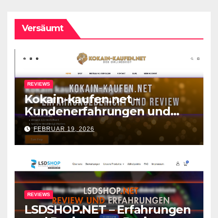
Versäumt
REVIEWS
Kokain-kaufen.net –
Kundenerfahrungen und
Review zum Shop
FEBRUAR 19, 2026
REVIEWS
LSDSHOP.NET – Erfahrungen