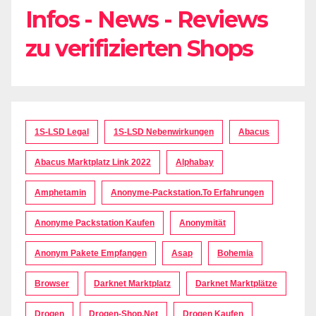
Infos - News - Reviews
zu verifizierten Shops
1S-LSD Legal
1S-LSD Nebenwirkungen
Abacus
Abacus Marktplatz Link 2022
Alphabay
Amphetamin
Anonyme-Packstation.to Erfahrungen
Anonyme Packstation Kaufen
Anonymität
Anonym Pakete Empfangen
Asap
Bohemia
Browser
Darknet Marktplatz
Darknet Marktplätze
Drogen
Drogen-Shop.net
Drogen Kaufen