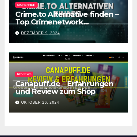
SICHERHEIT
Crime.to Alternative finden –
Top Crimenetwork
Alternativen nach
DEZEMBER 9, 2024
Forenabschaltung
REVIEWS
Canapuff.de – Erfahrungen
und Review zum Shop
OKTOBER 26, 2024