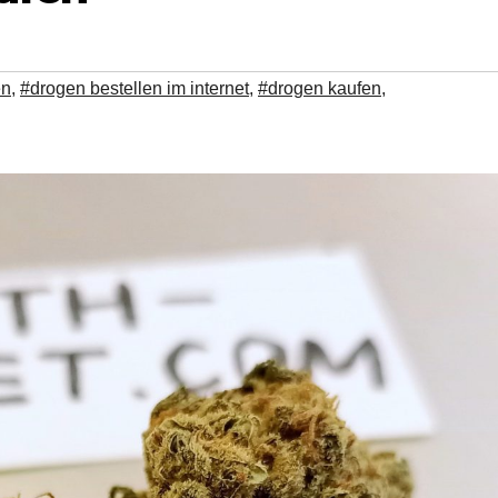
en
,
#drogen bestellen im internet
,
#drogen kaufen
,