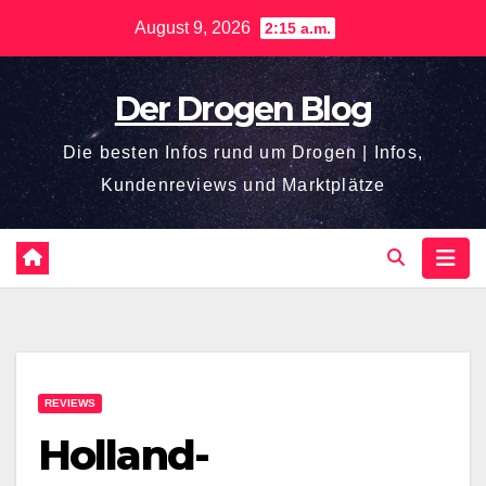
Zum
August 9, 2026
2:15 a.m.
Inhalt
springen
Der Drogen Blog
Die besten Infos rund um Drogen | Infos,
Kundenreviews und Marktplätze
REVIEWS
Holland-