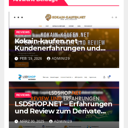
REVIEWS
Kokain-kaufen.net –
Kundenerfahrungen und
Review zum Shop
FEB. 19, 2026
ADMINI29
REVIEWS
LSDSHOP.NET – Erfahrungen
und Review zum Derivate
Shop
MÄRZ 30, 2025
ADMINI29