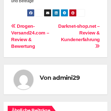
und Beiträge
Beitragsnavigation
Drogen-
Darknet-shop.net –
Versand24.com –
Review &
Review &
Kundenerfahrung
Bewertung
Von
admini29
Ähnliche Beiträge