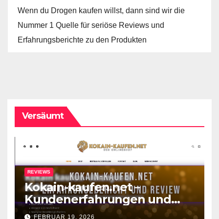
Wenn du Drogen kaufen willst, dann sind wir die
Nummer 1 Quelle für seriöse Reviews und
Erfahrungsberichte zu den Produkten
Versäumt
REVIEWS
Kokain-kaufen.net –
Kundenerfahrungen und
Review zum Shop
FEBRUAR 19, 2026