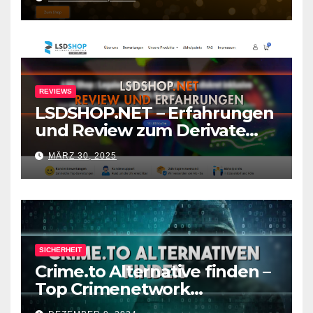
REVIEWS
LSDSHOP.NET – Erfahrungen
und Review zum Derivate
Shop
MÄRZ 30, 2025
SICHERHEIT
Crime.to Alternative finden –
Top Crimenetwork
Alternativen nach